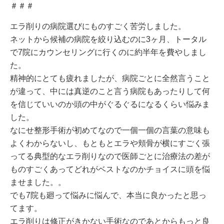
＃＃＃
エラ削りの病院選びにものすごく苦労しました。
ネットから候補の病院を絞り込むのに3ヶ月、トータル
で7院にカウンセリングに行くのに約半年を費やしまし
た。
精神的にとても疲れましたが、病院ごとに全然言うこと
が違って、中には真逆のこと言う病院もあったりして何
を信じていいのか頭の中がぐるぐるになるくらい悩みま
した。
なにせ整形手術が初めてなので一個一個の言葉の意味も
よくわからないし、もともとエラや頬骨が横にすごく張
ってる典型的なエラ削りなので医師ごとに治療法の差が
ものすごくあってどれがベストなのかチョイスに頭を悩
ませました。。
でも7院も廻って悩みに悩んで、本当に良かったと思っ
てます。
エラ削りは修正がきかない手術なのであとからもっと良