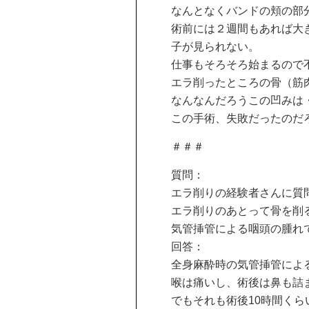
なんとなくバンドの頬の部
術前には２週間もあれば大
子が見られない。
仕事もそろそろ始まるので
エラ削ったところの骨（筋
なんなんだろうこの凹みは
この手術、失敗だったのだ
＃＃＃
質問：
エラ削りの経験者さんに質
エラ削りのあとって骨を削
気管挿管による咽頭の腫れ
回答：
全身麻酔時の気管挿管によ
喉は痛いし、術後は鼻も詰
でもそれも術後10時間くら