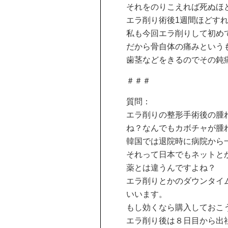
それをのりこえれば死ぬほ
エラ削り術後1週間ほどす
私も今回エラ削りして初め
だから骨自体の痛みという
歯茎などをきるのでその鈍
＃＃＃
質問：
エラ削りの整形手術後の腫
ね？なんでもカボチャが腫
韓国では退院時に病院から
それって日本でもネットと
薬とは違うんですよね？
エラ削りとかのダウンタイ
いいます。
もし効くなら購入しておこ
エラ削り後は８日目から出