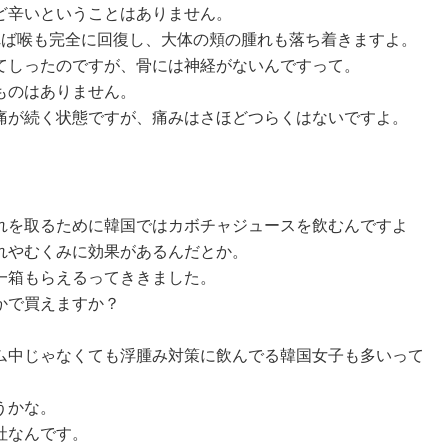
ど辛いということはありません。
れば喉も完全に回復し、大体の頬の腫れも落ち着きますよ。
てしったのですが、骨には神経がないんですって。
ものはありません。
痛が続く状態ですが、痛みはさほどつらくはないですよ。
れを取るために韓国ではカボチャジュースを飲むんですよ
れやむくみに効果があるんだとか。
一箱もらえるってききました。
かで買えますか？
ム中じゃなくても浮腫み対策に飲んでる韓国女子も多いって
うかな。
社なんです。