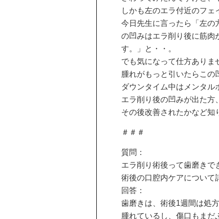
しかも左のエラ付近のフェ
今日先生に言ったら「左の
の凹みはエラ削り後に筋肉
す。」と・・。
でも気になって仕方ありま
腫れがもっと引いたらこの
ダウンタイム中はメンタル
エラ削り後の凹みが出た方
その後改善されたかなど知
＃＃＃
質問：
エラ削り術後って歯磨きで
術後の口腔内ケアについて
回答：
歯磨きは、術後1週間は処
腫れているし、傷口もまだ