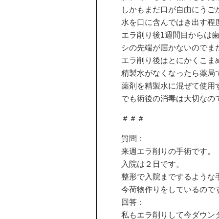
しかもまだ口が自由にうご
水を口に含んではき出す程
エラ削り後1週間目からは
シの先端が届かないのでまだ
エラ削り後はとにかくこま
精製水がなくなったら薬局
薬剤を精製水に混ぜて使用
でも術後の消毒は大切なの
＃＃＃
質問：
来週エラ削りの手術です。
入院は２日です。
整形で入院までするような
今荷物作りをしているので
回答：
私もエラ削りして今ダウン