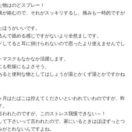
た物はのどスプレー！
痰が絡むので、それがスッキリするし、痛みも一時的ですが
。
たほうがいいです。
込んで舐める感じですがないより全然ましです。
ドしてると耳に掛けられないので思ったより使えませんでし
トマスクもなかなか活躍します。
にも乾燥にもよさそう。
あると便利な物としてはしょうが湯とかくず湯とかですかね
ヶ月はたばこは控えてくださいといわれていわのですが、昨
す。
言われたのですが、このストレス我慢できない～！
して下さいって言われたので、家にいるときはほぼずっとつ
みがとれないんですよね。