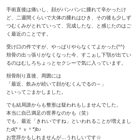
手術直後は痛いし、顔がパンパンに腫れて辛かったけ
ど、二週間くらいで大体の腫れはひき、その後も少しず
つむくみがとれていって、完成したな、と感じたのはご
く最近のことです。
受け口の件ですが、やっぱりやらなくてよかった(^^)
頬骨の出っ張りがなくなった今、すこぉし下顎が出てい
るのはむしろちょっとセクシーで気に入っています。
頬骨削り直後、周囲には
「最近、飲みが続いて顔がむくんでるの～」
といってごまかしました。
でも結局誰からも整形は疑われもしませんでした。
本当に自己満足の世界なのかも（笑）
でも、最近「きれいですね」といわれることが増えまし
たd(*＾ｖ＾*)b♪
お世辞かもしれませんが…うれしいです☆