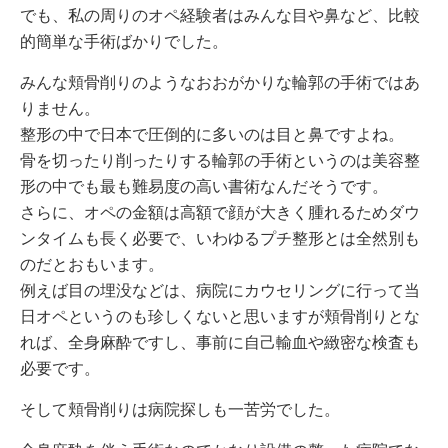
でも、私の周りのオペ経験者はみんな目や鼻など、比較
的簡単な手術ばかりでした。
みんな頬骨削りのようなおおがかりな輪郭の手術ではあ
りません。
整形の中で日本で圧倒的に多いのは目と鼻ですよね。
骨を切ったり削ったりする輪郭の手術というのは美容整
形の中でも最も難易度の高い書術なんだそうです。
さらに、オペの金額は高額で顔が大きく腫れるためダウ
ンタイムも長く必要で、いわゆるプチ整形とは全然別も
のだとおもいます。
例えば目の埋没などは、病院にカウセリングに行って当
日オペというのも珍しくないと思いますが頬骨削りとな
れば、全身麻酔ですし、事前に自己輸血や緻密な検査も
必要です。
そして頬骨削りは病院探しも一苦労でした。