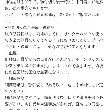
神経を触る関係で、顎骨切り後一時的に下口唇に知覚麻
痺が残る場合があります。
ただ、この場合の知覚麻痺は、2～3ヵ月で改善されま
す。
■顎骨切りの合併症・後遺症
現在顎骨切りは、前述のように、サジタールソウを使っ
て安全に顎骨切りができるようになりましたが、以下の
合併症・後遺症には、十分な注意が必要となります。
・血腫
血腫は、骨髄からの出血がほとんどで、ボーンワックス
やアビテン等の骨止血剤により、止血できますが、術後
に出血箇所の圧迫が重要になります。
・細菌感染
細菌感染は、顎骨切りである以上、起こる可能性は否定
できません。
細菌感染を防ぐには、顎骨切り後、口腔の清潔を保つ必
要があり、もし異常や違和感があれば、直ちに執刀医に