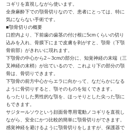
コギリを直視しながら使います。
全身麻酔下での顎骨切りなので、患者にとっては、特に
気にならない手術です。
■顎骨切りの概要
口腔内より、下前歯の歯茎の付け根に5cmくらいの切り
込みを入れ、骨膜下にまで皮膚を剥がすと、顎骨（下顎
骨前部）がきれいに現れます。
下顎骨の中心から2～3cmの部分に、知覚神経の末端（三
叉神経の末梢）が出ているので、これより下の部分の顎
骨は、骨切りできます。
下顎骨の前方中心からエラに向かって、なだらかになる
ように骨切りすると、顎そのものを短くできます。
もったりした男性的な顎を、ほっそりとした尖った顎に
もできます。
サジタールソウという顔面骨専用電動ノコギリを直視し
ながら、安全にかつ比較的簡単に顎骨切りができます。
感覚神経を避けるように顎骨切りをしますが、保護器で