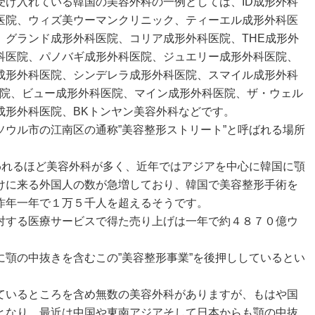
受け入れている韓国の美容外科の一例としては、ID成形外科
医院、ウィズ美ウーマンクリニック、ティーエル成形外科医
、グランド成形外科医院、コリア成形外科医院、THE成形外
科医院、パノバギ成形外科医院、ジュエリー成形外科医院、
成形外科医院、シンデレラ成形外科医院、スマイル成形外科
医院、ビュー成形外科医院、マイン成形外科医院、ザ・ウェル
成形外科医院、BKトンヤン美容外科などです。
ソウル市の江南区の通称”美容整形ストリート”と呼ばれる場所
いわれるほど美容外科が多く、近年ではアジアを中心に韓国に顎
けに来る外国人の数が急増しており、韓国で美容整形手術を
昨年一年で１万５千人を超えるそうです。
対する医療サービスで得た売り上げは一年で約４８７０億ウ
に顎の中抜きを含むこの”美容整形事業”を後押ししているとい
ているところを含め無数の美容外科がありますが、もはや国
となり、最近は中国や東南アジアそして日本からも顎の中抜