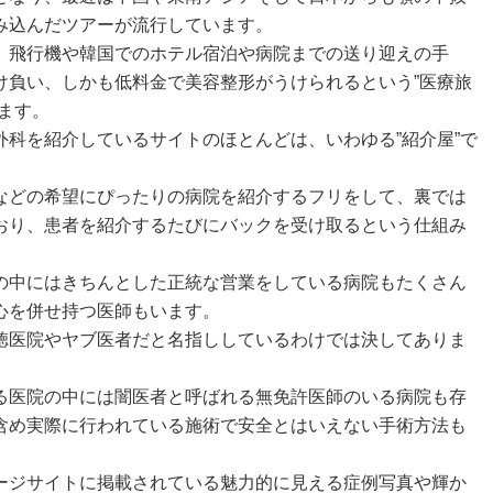
み込んだツアーが流行しています。
、飛行機や韓国でのホテル宿泊や病院までの送り迎えの手
け負い、しかも低料金で美容整形がうけられるという”医療旅
ます。
外科を紹介しているサイトのほとんどは、いわゆる”紹介屋”で
などの希望にぴったりの病院を紹介するフリをして、裏では
おり、患者を紹介するたびにバックを受け取るという仕組み
の中にはきちんとした正統な営業をしている病院もたくさん
心を併せ持つ医師もいます。
徳医院やヤブ医者だと名指ししているわけでは決してありま
る医院の中には闇医者と呼ばれる無免許医師のいる病院も存
含め実際に行われている施術で安全とはいえない手術方法も
ージサイトに掲載されている魅力的に見える症例写真や輝か