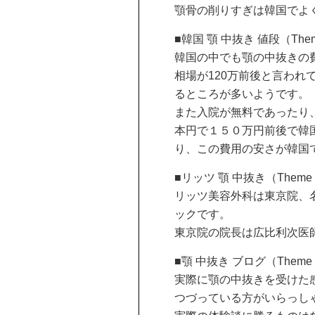
顎骨の削りすぎは韓国でよ
■韓国 顎 中抜き 値段（Th
韓国の中でも顎の中抜きの
相場が120万前後と言われ
るところが多いようです。
また入院が無料であったり
本円で１５０万円前後で韓
り、この費用の安さが韓国
■リッツ 顎 中抜き（Them
リッツ美容外科は東京院、
ックです。
東京院の院長は広比利次医
■顎 中抜き ブログ（Them
実際に顎の中抜きを受けた
つづっている方がいらっし