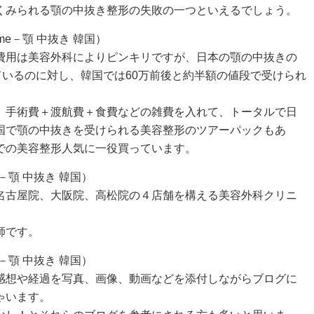
くみられる顎の中抜き整形の失敗の一つといえるでしょう。
eme－顎 中抜き 韓国）
費用は美容外科によりピンキリですが、日本の顎の中抜きの
ているのに対し、韓国では60万前後と約半額の値段で受けられ
、手術費＋渡航費＋食費などの雑費を入れて、トータルで日
国で顎の中抜きを受けられる美容整形のツアーパックもあ
での美容整形人気に一役買っています。
e－顎 中抜き 韓国）
名古屋院、大阪院、高松院の４店舗を構える美容外科クリニ
師です。
e－顎 中抜き 韓国）
感想や経過を写真、画像、動画などを添付しながらブログに
ゃいます。