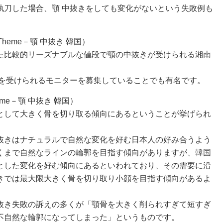
執刀した場合、顎 中抜きをしても変化がないという失敗例も
heme－顎 中抜き 韓国）
た比較的リーズナブルな値段で顎の中抜きが受けられる湘南
きを受けられるモニターを募集していることでも有名です。
eme－顎 中抜き 韓国）
として大きく骨を切り取る傾向にあるということが挙げられ
抜きはナチュラルで自然な変化を好む日本人の好み合うよう
くまで自然なラインの輪郭を目指す傾向がありますが、韓国
とした変化を好む傾向にあるといわれており、その需要に沿
きでは最大限大きく骨を切り取り小顔を目指す傾向があるよ
抜き失敗の訴えの多くが「顎骨を大きく削られすぎて短すぎ
不自然な輪郭になってしまった」というものです。