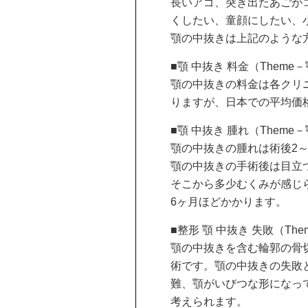
長いアゴ、突き出たあごが
くしたい、童顔にしたい、
顎の中抜きは上記のような
■顎 中抜き 料金（Theme
顎の中抜きの料金は各クリニ
りますが、日本での平均価格
■顎 中抜き 腫れ（Theme
顎の中抜きの腫れは術後2～
顎の中抜きの手術後は目立つ
そこから多少むくみが感じ
6ヶ月ほどかかります。
■整形 顎 中抜き 失敗（Th
顎の中抜きを含む輪郭の骨
術です。顎の中抜きの失敗
難、顎がいびつな形になっ
考えられます。