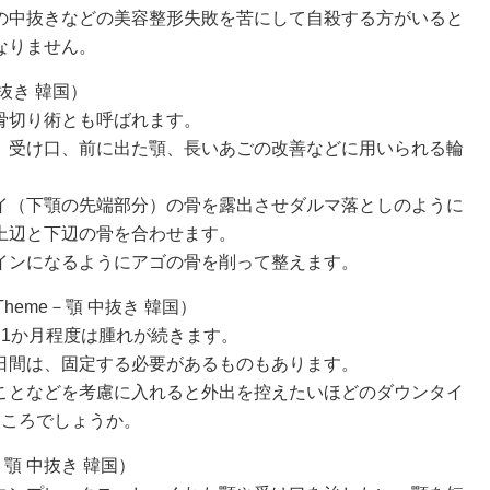
の中抜きなどの美容整形失敗を苦にして自殺する方がいると
なりません。
中抜き 韓国）
骨切り術とも呼ばれます。
、受け口、前に出た顎、長いあごの改善などに用いられる輪
イ（下顎の先端部分）の骨を露出させダルマ落としのように
上辺と下辺の骨を合わせます。
インになるようにアゴの骨を削って整えます。
heme－顎 中抜き 韓国）
～1か月程度は腫れが続きます。
日間は、固定する必要があるものもあります。
ことなどを考慮に入れると外出を控えたいほどのダウンタイ
ところでしょうか。
－顎 中抜き 韓国）