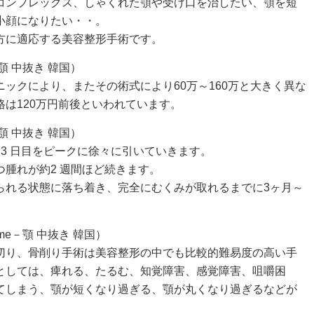
コンプレックス、しゃくれた顎や受け口を治したい、顎を短
小顔になりたい・・。
方に適応する美容整形手術です。
－顎 中抜き 韓国）
ックにより、またその術式により60万～160万と大きく異な
は120万円前後といわれています。
－顎 中抜き 韓国）
3 日目をピークに徐々に引いていきます。
腫れが約2 週間ほど続きます。
られる状態に落ち着き、完全にむくみが取れるまでに3ヶ月～
eme－顎 中抜き 韓国）
切り、骨削り手術は美容整形の中でも比較的難易度の高い手
としては、痺れる、たるむ、知覚障害、感覚障害、咀嚼困
てしまう、顎が短くなり過ぎる、顎が丸くなり過ぎるなどが