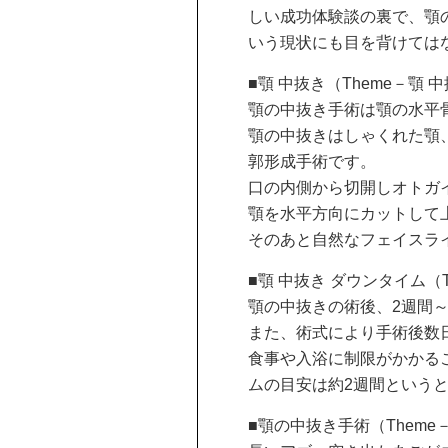
しい成功体験談の裏で、顎
いう現状にも目を背けては
■顎 中抜き（Theme－顎 
顎の中抜き手術は顎の水平
顎の中抜きはしゃくれた顎
郭形成手術です。
口の内側から切開しオトガ
顎を水平方向にカットして
そのあと自然なフェイスラ
■顎 中抜き ダウンタイム（T
顎の中抜きの術後、2週間
また、術式により手術後数
食事や入浴に制限がかかる
ムの目安は約2週間という
■顎の中抜き手術（Theme