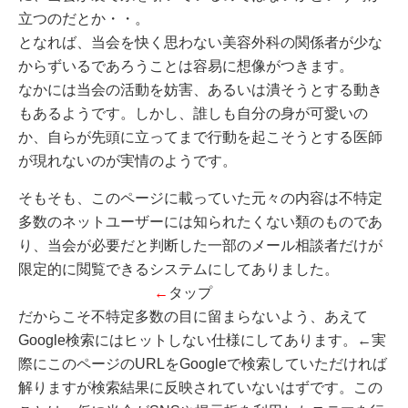
立つのだとか・・。
となれば、当会を快く思わない美容外科の関係者が少な
からずいるであろうことは容易に想像がつきます。
なかには当会の活動を妨害、あるいは潰そうとする動き
もあるようです。しかし、誰しも自分の身が可愛いの
か、自らが先頭に立ってまで行動を起こそうとする医師
が現れないのが実情のようです。
そもそも、このページに載っていた元々の内容は不特定
多数のネットユーザーには知られたくない類のものであ
り、当会が必要だと判断した一部のメール相談者だけが
限定的に閲覧できるシステムにしてありました。
←
タップ
だからこそ不特定多数の目に留まらないよう、あえて
Google検索にはヒットしない仕様にしてあります。←実
際にこのページのURLをGoogleで検索していただければ
解りますが検索結果に反映されていないはずです。この