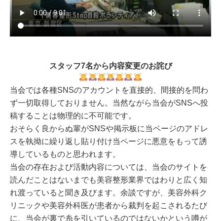
スタッフ7名から内容変更のお詫び
当会では各種SNSのアカウントを直接的、間接的を問わ
ず一切取得しておりません。当然ながら当会がSNSへ投
稿することは物理的に不可能です。
おそらく良からぬ輩がSNSや掲示板に当ページのアドレ
スを執拗に繰り返し貼り付け当ページに悪意をもって誘
導しているものと思われます。
当会の存在および活動内容については、当会のサイトを
読んだことはないまでも美容整形業界ではわりと広く知
れ渡っていると聞き及びます。余談ですが、美容外科ク
リニックや美容外科医が患者から裁判を起こされるたび
に、当会が裏で糸を引いているのではないかという噂が