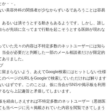
とか・・。
ない美容外科の関係者が少なからずいるであろうことは容易
、あるいは潰そうとする動きもあるようです。しかし、誰し
自らが先頭に立ってまで行動を起こそうとする医師が現れな
っていた元々の内容は不特定多数のネットユーザーには知ら
、当会が必要だと判断した一部のメール相談者だけが限定的
てありました。
プ
留まらないよう、あえてGoogle検索にはヒットしない仕様
のページのURLをGoogleで検索していただければ解ります
ないはずです。このことは、仮に当会がSNSや掲示板を利用
するなら上記趣旨と矛盾してしまいます。
示板を経由しさえすれば不特定多数のネットユーザー（悪徳医
ても当ページに元々掲載されていた内容を閲覧できてしまう