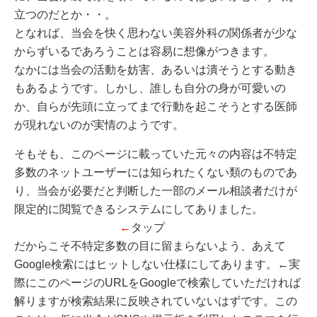
立つのだとか・・。
となれば、当会を快く思わない美容外科の関係者が少な
からずいるであろうことは容易に想像がつきます。
なかには当会の活動を妨害、あるいは潰そうとする動き
もあるようです。しかし、誰しも自分の身が可愛いの
か、自らが先頭に立ってまで行動を起こそうとする医師
が現れないのが実情のようです。
そもそも、このページに載っていた元々の内容は不特定
多数のネットユーザーには知られたくない類のものであ
り、当会が必要だと判断した一部のメール相談者だけが
限定的に閲覧できるシステムにしてありました。
←
タップ
だからこそ不特定多数の目に留まらないよう、あえて
Google検索にはヒットしない仕様にしてあります。←実
際にこのページのURLをGoogleで検索していただければ
解りますが検索結果に反映されていないはずです。この