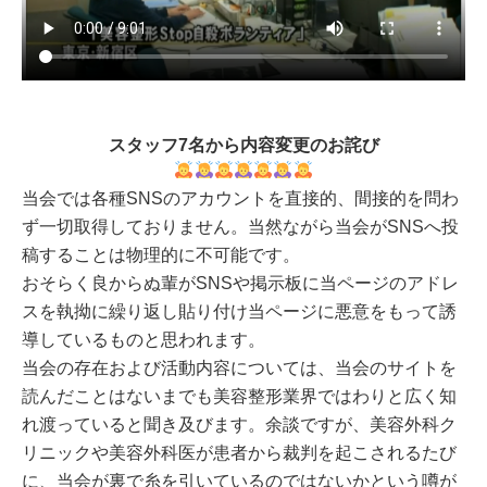
スタッフ7名から内容変更のお詫び
当会では各種SNSのアカウントを直接的、間接的を問わ
ず一切取得しておりません。当然ながら当会がSNSへ投
稿することは物理的に不可能です。
おそらく良からぬ輩がSNSや掲示板に当ページのアドレ
スを執拗に繰り返し貼り付け当ページに悪意をもって誘
導しているものと思われます。
当会の存在および活動内容については、当会のサイトを
読んだことはないまでも美容整形業界ではわりと広く知
れ渡っていると聞き及びます。余談ですが、美容外科ク
リニックや美容外科医が患者から裁判を起こされるたび
に、当会が裏で糸を引いているのではないかという噂が