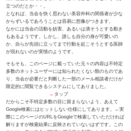
立つのだとか・・。
となれば、当会を快く思わない美容外科の関係者が少な
からずいるであろうことは容易に想像がつきます。
なかには当会の活動を妨害、あるいは潰そうとする動き
もあるようです。しかし、誰しも自分の身が可愛いの
か、自らが先頭に立ってまで行動を起こそうとする医師
が現れないのが実情のようです。
そもそも、このページに載っていた元々の内容は不特定
多数のネットユーザーには知られたくない類のものであ
り、当会が必要だと判断した一部のメール相談者だけが
限定的に閲覧できるシステムにしてありました。
←
タップ
だからこそ不特定多数の目に留まらないよう、あえて
Google検索にはヒットしない仕様にしてあります。←実
際にこのページのURLをGoogleで検索していただければ
解りますが検索結果に反映されていないはずです。この