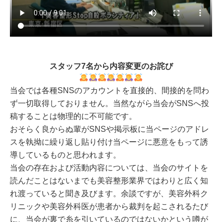
スタッフ7名から内容変更のお詫び
当会では各種SNSのアカウントを直接的、間接的を問わ
ず一切取得しておりません。当然ながら当会がSNSへ投
稿することは物理的に不可能です。
おそらく良からぬ輩がSNSや掲示板に当ページのアドレ
スを執拗に繰り返し貼り付け当ページに悪意をもって誘
導しているものと思われます。
当会の存在および活動内容については、当会のサイトを
読んだことはないまでも美容整形業界ではわりと広く知
れ渡っていると聞き及びます。余談ですが、美容外科ク
リニックや美容外科医が患者から裁判を起こされるたび
に、当会が裏で糸を引いているのではないかという噂が